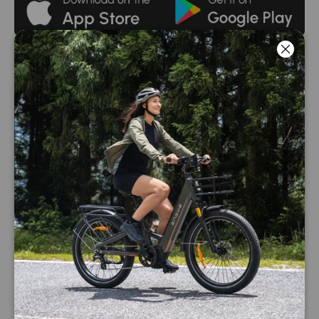
Cerca
ENGWE
Transporte Eléctrico
APOYO
Manténgase informado
Sea el primero en recibir información exclusiva sobre
futuras llegadas y descuentos.