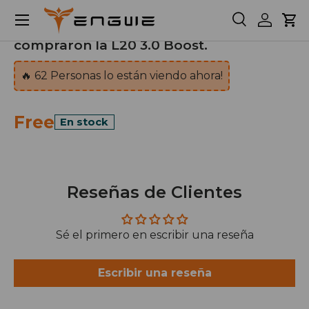
la bicicleta)
Menú
Solo disponible para los clientes que
Buscar
Iniciar s
Car
compraron la L20 3.0 Boost.
🔥
62
Personas lo están viendo ahora!
Free
En stock
Reseñas de Clientes
Sé el primero en escribir una reseña
Escribir una reseña