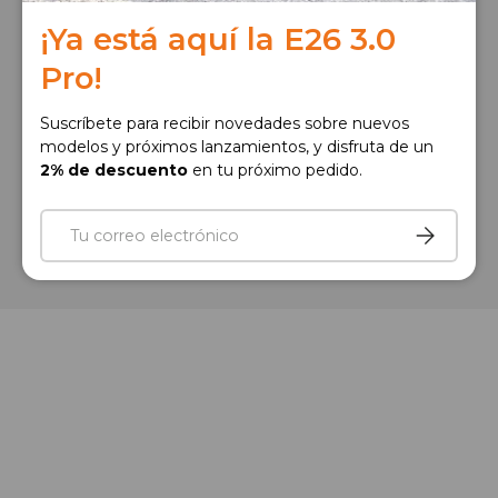
Correo electrónico
Suscribir
¡Ya está aquí la E26 3.0
Pro!
Facebook
YouTube
Instagram
TikTok
Twitter
Suscríbete para recibir novedades sobre nuevos
modelos y próximos lanzamientos, y disfruta de un
Formas de pago aceptadas
2% de descuento
en tu próximo pedido.
Correo electrónico
© 2026
ENGWE Oficial
Suscribir
Global
|
EU
|
US
|
DE
|
UK
|
FR
|
IT
|
ES
|
NL
|
PL
|
DK