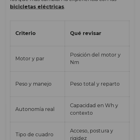
bicicletas eléctricas
.
Q
Criterio
Qué revisar
re
Posición del motor y
Em
Motor y par
Nm
re
Es
Peso y manejo
Peso total y reparto
tr
Capacidad en Wh y
Autonomía real
Di
contexto
Acceso, postura y
Tipo de cuadro
Co
rigidez